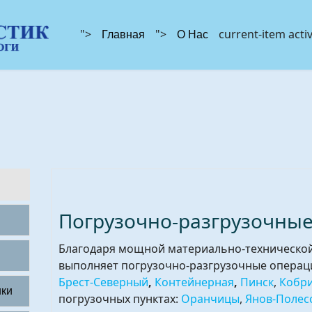
">
">
current-item acti
Главная
О Нас
Погрузочно-разгрузочны
Благодаря мощной материально-технической 
выполняет погрузочно-разгрузочные операци
Брест-Северный
,
Контейнерная
,
Пинск
,
Кобр
ики
погрузочных пунктах:
Оранчицы
,
Янов-Полес