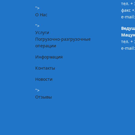
тел. +
">
факс +
О Нас
e-mail
">
Ведущ
Услуги
Мацук
Погрузочно-разгрузочные
тел. +
операции
e-mail
Информация
Контакты
Новости
">
Отзывы