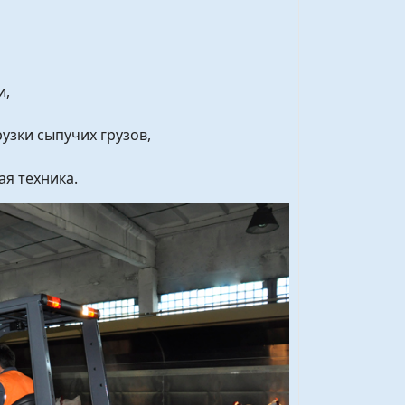
и,
зки сыпучих грузов,
я техника.