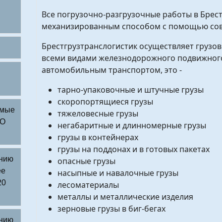
Все погрузочно-разгрузочные работы в Брес
механизированным способом с помощью совр
Брестгрузтранслогистик осуществляет грузо
всеми видами железнодорожного подвижного 
автомобильным транспортом, это -
тарно-упаковочные и штучные грузы
скоропортящиеся грузы
емые
тяжеловесные грузы
ТО
негабаритные и длинномерные грузы
грузы в контейнерах
грузы на поддонах и в готовых пакетах
ению
опасные грузы
ее
насыпные и навалочные грузы
20
лесоматериалы
металлы и металлические изделия
зерновые грузы в биг-бегах
ению