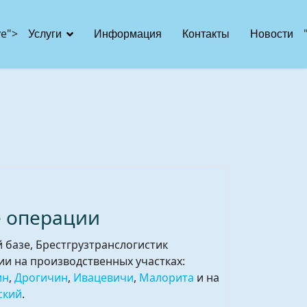
ve">
Услуги
Информация
Контакты
Новости
е операции
базе, Брестгрузтранслогистик
и на производственных участках:
ин
,
Дрогичин
,
Ивацевичи
,
Малорита
и на
ский
.